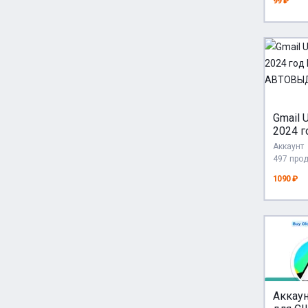
99 ₽
АВТОВ
ПОДА
Gmail 
2024 го
АВТО
Аккаунт
497 про
1090 ₽
Аккаун