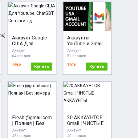
Аккаунт Google
Аккаунты
США Для
YouTube и Gmail
Youtube, ChatGBT,
для США |
Аккаунт
Аккаунт
Gemini и т.д.
Включена
64 продаж
59 продаж
двухфакторная
129 ₽
720 ₽
Купить
аутентификация
Купить
Fresh @gmail.com
20 АККАУНТОВ
| Полная | Без
Gmail | ЧИСТЫЕ
номера
АККАУНТЫ
Аккаунт
Аккаунт
42 продаж
40 продаж