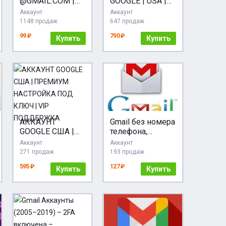
@GMAIL.COM |
GOOGLE | USA |
БЕЗ СМС |
2014 | АРЕНДА
Аккаунт
Аккаунт
ВЫСОКОЕ
НОМЕРА 2
1148 продаж
647 продаж
КАЧЕСТВО
МЕСЯЦА | AI
99 ₽
790 ₽
Купить
ПОД КЛЮЧ
Купить
АККАУНТ
Gmail без номера
GOOGLE США |
телефона,
ПРЕМИУМ
мгновенная
Аккаунт
Аккаунт
НАСТРОЙКА
доставка.
271 продаж
193 продаж
ПОД КЛЮЧ | VIP
595 ₽
127 ₽
ПОДДЕРЖКА
Купить
Купить