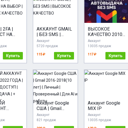
| 2FA |
АККАУНТ GMAIL
ВЫСОКОЕ
СТ НА
| БЕЗ SMS |
КАЧЕСТВО 2010-
 |
ВЫСОКОЕ
2026
Аккаунт
Аккаунт
КОЕ
КАЧЕСТВО
@Gmail|+ПОДАР
одаж
5720 продаж
13035 продаж
ТВО
ОК|БЕЗ СМС!ОПТ
115 ₽
117 ₽
Купить
Купить
Купить
ЫЙ
Аккаунт Google
Аккаунт Google
УНТ
США | Gmail
МIX IP
L | 2022
2016-2018(10
Аккаунт
Аккаунт
| ПОЛНЫЙ
лет) | Личный |
даж
821 продаж
13035 продаж
П |
Проверенный |