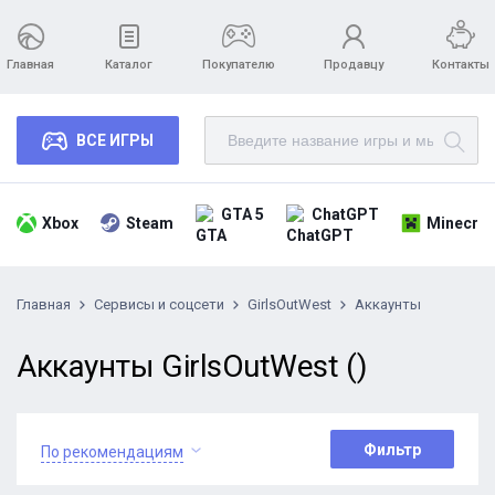
Главная
Каталог
Покупателю
Продавцу
Контакты
ВСЕ ИГРЫ
GTA 5
ChatGPT
Xbox
Steam
Minecraf
Главная
Сервисы и соцсети
GirlsOutWest
Аккаунты
Аккаунты GirlsOutWest ()
Фильтр
По рекомендациям