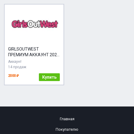
GIRLSOUTWEST
ПРЕМИУМ АККАУНТ 2027
+
Аккаунт
14 продаж
2000 ₽
Купить
Главная
Покупателю