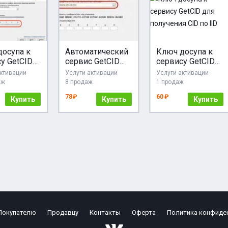
досупа к
Автоматический
Ключ досупа к
у GetCID
сервис GetCID
сервису GetCID
лучения
для получения
для получения
активации
Услуги активации
Услуги активации
 IID
CID по IID
CID по IID
аж
8 продаж
1 продаж
78 ₽
60 ₽
Купить
Купить
Купить
Покупателю
Продавцу
Контакты
Оферта
Политика конфиде