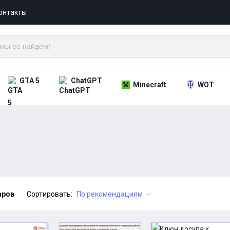
онтакты
GTA 5
ChatGPT
Minecraft
WOT
аров
Сортировать:
По рекомендациям