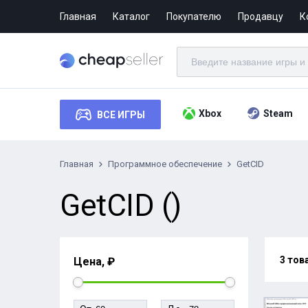
Главная
Каталог
Покупателю
Продавцу
К
Xbox
Steam
ВСЕ ИГРЫ
Главная
Программное обеспечение
GetCID
GetCID ()
3 тов
Цена, ₽