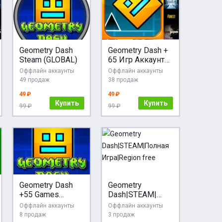
Geometry Dash
Geometry Dash +
Steam (GLOBAL)
65 Игр Аккаунт
Steam | Оффлайн
Оффлайн аккаунты
Оффлайн аккаунты
+Бонус
49 продаж
38 продаж
49 ₽
49 ₽
Купить
Купить
99 ₽
99 ₽
Geometry Dash
Geometry
+55 Games
Dash|STEAM|
[Steam/Global]
Полная
Оффлайн аккаунты
Оффлайн аккаунты
[Cashback]
Игра|Region free
8 продаж
3 продаж