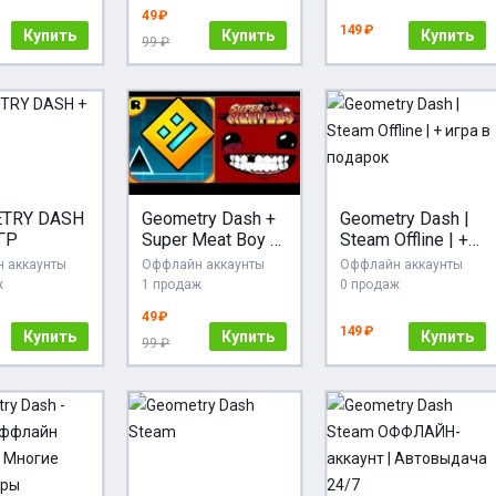
49 ₽
149 ₽
Купить
Купить
Купить
99 ₽
TRY DASH
Geometry Dash +
Geometry Dash |
ГР
Super Meat Boy +
Steam Offline | +
ПОДАРОК
игра в подарок
 аккаунты
Оффлайн аккаунты
Оффлайн аккаунты
ж
1 продаж
0 продаж
49 ₽
149 ₽
Купить
Купить
Купить
99 ₽