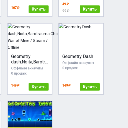
49 ₽
167 ₽
Купить
Купить
99 ₽
Geometry
Geometry Dash
dash,Noita,Barotra
Оффлайн аккаунты
uma,Ghostrunner,T
0 продаж
Оффлайн аккаунты
his War of Mine /
0 продаж
Steam / Offline
149 ₽
149 ₽
Купить
Купить