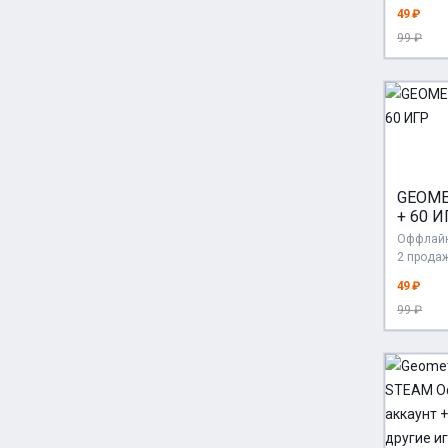
49 ₽
99 ₽
GEOME
+ 60 И
Оффлайн
2 прода
49 ₽
99 ₽