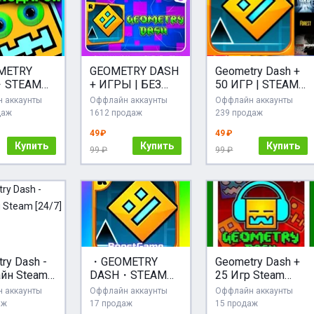
METRY
GEOMETRY DASH
Geometry Dash +
・STEAM
+ ИГРЫ | БЕЗ
50 ИГР | STEAM
УНТ ・
GUARD + КЛЮЧ |
АККАУНТ +
 аккаунты
Оффлайн аккаунты
Оффлайн аккаунты
N FREE
STEAM
БОНУС КЛЮЧ
даж
1612 продаж
239 продаж
49 ₽
49 ₽
Купить
Купить
Купить
99 ₽
99 ₽
ry Dash -
・GEOMETRY
Geometry Dash +
йн Steam
DASH・STEAM
25 Игр Steam
GLOBAL・
Карты АКЦИЯ
 аккаунты
Оффлайн аккаунты
Оффлайн аккаунты
аж
17 продаж
15 продаж