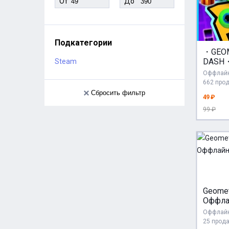
От
До
Подкатегории
・GEO
DASH
Steam
АККА
Оффлайн
REGIO
662 про
Сбросить фильтр
49 ₽
99 ₽
Geomet
Оффла
[24/7]
Оффлайн
25 прод