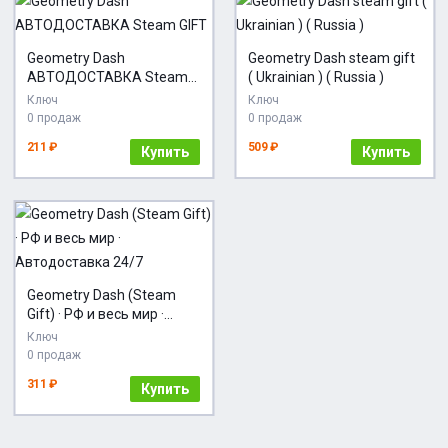
Geometry Dash
Geometry Dash steam gift
АВТОДОСТАВКА Steam
( Ukrainian ) ( Russia )
GIFT
Ключ
Ключ
0 продаж
0 продаж
211 ₽
509 ₽
Купить
Купить
Geometry Dash (Steam
Gift) · РФ и весь мир ·
Автодоставка 24/7
Ключ
0 продаж
311 ₽
Купить