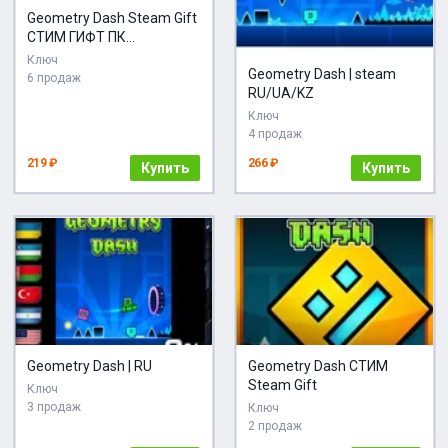
Geometry Dash Steam Gift
СТИМ ГИФТ ПК
АВТОДОСТАВКА
Ключ
Geometry Dash | steam
ПОДАРОК
6 продаж
RU/UA/KZ
Ключ
4 продаж
219 ₽
266 ₽
Купить
Купить
Geometry Dash | RU
Geometry Dash СТИМ
Steam Gift
Ключ
3 продаж
Ключ
2 продаж