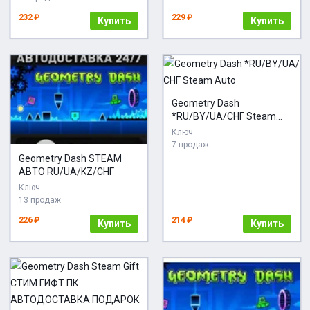
232 ₽
229 ₽
Купить
Купить
Geometry Dash
*RU/BY/UA/СНГ Steam
Auto
Ключ
7 продаж
Geometry Dash STEAM
АВТО RU/UA/KZ/СНГ
Ключ
13 продаж
226 ₽
214 ₽
Купить
Купить