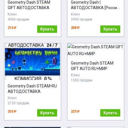
Geometry Dash STEAM
Geometry Dash |
GIFT АВТОДОСТАВКА
АВТОДОСТАВКА [Россия
Steam Gift]
Ключ
Ключ
4356 продаж
2950 продаж
216 ₽
208 ₽
Купить
Купить
Geometry Dash STEAM
GIFT AUTO RU+МИР
Ключ
1553 продаж
Geometry Dash STEAM•RU
АВТОДОСТАВКА
Ключ
2130 продаж
203 ₽
225 ₽
Купить
Купить