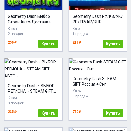
Geometry Dash Выбор
Geometry Dash РУ/КЗ/УК/
Стран Авто-Доставка
РБ/ТР/АР/КНР
24/7
Ключ
Ключ
2 продаж
1 продаж
250 ₽
241 ₽
Купить
Купить
Geometry Dash STEAM
GIFT Россия + Снг
Geometry Dash・ВЫБОР
РЕГИОНА・STEAM GIFT
Ключ
0 продаж
АВТО・
Ключ
0 продаж
235 ₽
750 ₽
Купить
Купить