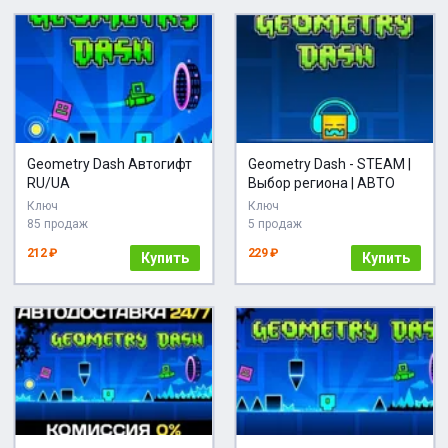
Geometry Dash Автогифт
Geometry Dash - STEAM |
RU/UA
Выбор региона | АВТО
Ключ
Ключ
85 продаж
5 продаж
212 ₽
229 ₽
Купить
Купить