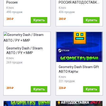
Россия
РОССИЯ АВТОДОСТАВКА
КАРТЫ
Ключ
Ключ
490 продаж
436 продаж
240 ₽
240 ₽
Купить
Купить
Geometry Dash / Steam
АВТО / РУ + МИР
Ключ
269 продаж
Geometry Dash Steam GIft
АВТО Карты
Ключ
221 продаж
209 ₽
226 ₽
Купить
Купить