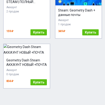
STEAM | ПОЛНЫЙ
ДОСТУП + ПОЧТА
Аккаунт
Steam: Geometry Dash +
2 продаж
данные почты
Аккаунт
1 продаж
159 ₽
349 ₽
Купить
Купить
Geometry Dash Steam
АККАУНТ НОВЫЙ +ПОЧТА
Аккаунт
0 продаж
834 ₽
Купить