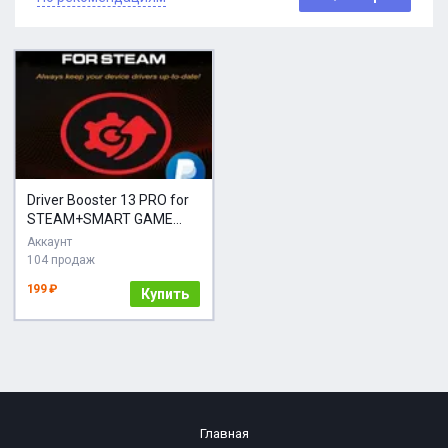
Driver Booster 13 PRO for
STEAM+SMART GAME
Booster PRO
Аккаунт
104 продаж
199 ₽
Купить
Главная