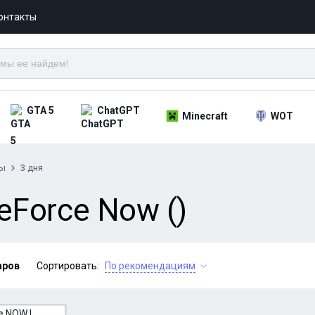
онтакты
GTA 5
ChatGPT
Minecraft
WOT
ты
3 дня
eForce Now ()
аров
Сортировать:
По рекомендациям