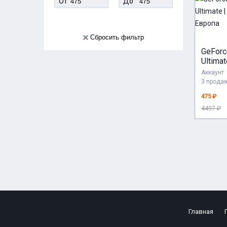
От
До
Сбросить фильтр
GeForc
Ultimat
Европ
Аккаунт
3 прода
475 ₽
4497 ₽
Главная