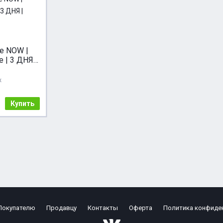
e NOW |
e | 3 ДНЯ |
а
ж
Купить
Покупателю
Продавцу
Контакты
Оферта
Политика конфиде